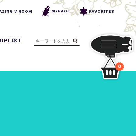
MYPAGE
FAVORITES
AZING V ROOM
OPLIST
0