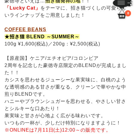
豪徳寺といえば…
招き猫発祥の地
！！
「Lucky Cat」
をテーマに、招き猫づくしの可愛らし
0
いラインナップをご用意しました！
COFFEE BEANS
★招き猫 BLEND ～SUMMER～
100g ¥1,600(税込)／200g：¥2,500(税込)
【原産国】ケニア/エチオピア/コロンビア
2周年を記念した豪徳寺店限定のBLENDが完成しまし
た！！
カシスを思わせるジューシーな果実味に、白桃のよう
な透明感のある甘さが重なる、クリーンで華やかな中
煎りBLENDです。
ハニーやブラウンシュガーを思わせる、やさしい甘さ
とシルキーな口あたり！
果実味と甘さが心地よく広がる味わいです。
いつもの一杯が、少しだけ特別になりますように！
※ONLINEは7月11日(土)12:00～の販売です。