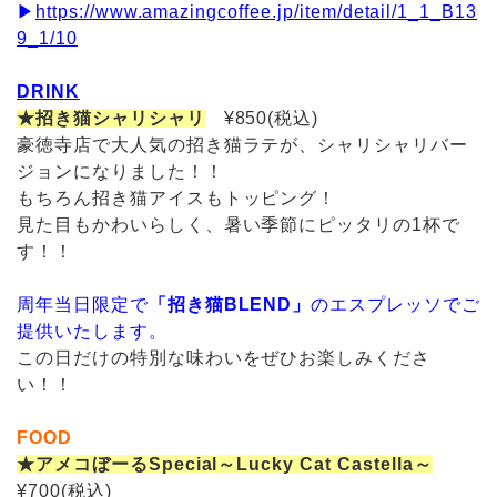
▶
https://www.amazingcoffee.jp/item/detail/1_1_B13
9_1/10
DRINK
★招き猫シャリシャリ
¥850(税込)
豪徳寺店で大人気の招き猫ラテが、シャリシャリバー
ジョンになりました！！
もちろん招き猫アイスもトッピング！
見た目もかわいらしく、暑い季節にピッタリの1杯で
す！！
周年当日限定で
「招き猫BLEND」
のエスプレッソでご
提供いたします。
この日だけの特別な味わいをぜひお楽しみくださ
い！！
FOOD
★アメコぼーるSpecial～Lucky Cat Castella～
¥700(税込)