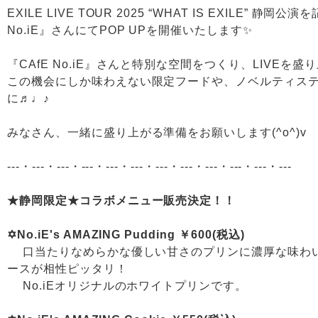
EXILE LIVE TOUR 2025 “WHAT IS EXILE”
No.iE』さんにてPOP UPを開催いたします✨
『CAfE No.iE』さんと特別な空間をつくり、LIVEを
この機会にしか味わえない限定フードや、ノベルティス
に♬♩♪
みなさん、一緒に盛り上がる準備をお願いします(^o^)v
---・---・---・---・---・---・---・---・---・---・---・---
★静岡限定★コラボメニュー販売決定！！
✡️No.iE's AMAZING Pudding ￥600(税込)
口当たりなめらかな優しい甘さのプリンに濃厚な味わいのA
ースが相性ピッタリ！
No.iEオリジナルのホワイトプリンです。