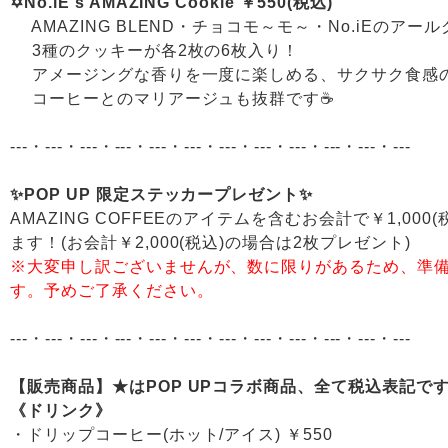
✡️No.iE's AMAZING Cookie ￥550(税込)
AMAZING BLEND・チョコモ～モ～・No.iEのアー
3種のクッキーが各2枚の6枚入り！
アメージングな香りを一度に楽しめる、サクサク食感
コーヒーとのマリアージュも抜群です☕
---・---・---・---・---・---・---・---・---・---・---・---
✨POP UP 限定ステッカープレゼント✨
AMAZING COFFEEのアイテムを含むお会計で￥1,0
ます！(お会計￥2,000(税込)の場合は2枚プレゼント)
※大変申し訳ございませんが、数に限りがあるため、準
す。予めご了承ください。
---・---・---・---・---・---・---・---・---・---・---・---
【販売商品】★はPOP UPコラボ商品、全て税込表記で
《ドリンク》
・ドリップコーヒー(ホット/アイス) ￥550