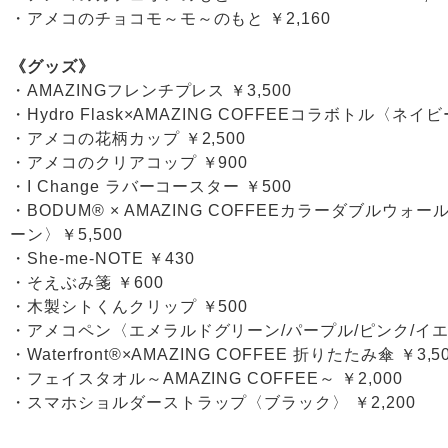
・アメコのチョコモ～モ～のもと ￥2,160
《グッズ》
・AMAZINGフレンチプレス ￥3,500
・Hydro Flask×AMAZING COFFEEコラボトル〈ネ
・アメコの花柄カップ ￥2,500
・アメコのクリアコップ ￥900
・I Change ラバーコースター ￥500
・BODUM® × AMAZING COFFEEカラーダブルウ
ーン〉￥5,500
・She-me-NOTE ￥430
・そえぶみ箋 ￥600
・木製シトくんクリップ ￥500
・アメコペン〈エメラルドグリーン/パープル/ピンク/イエ
・Waterfront®×AMAZING COFFEE 折りたたみ傘 ￥3,5
・フェイスタオル～AMAZING COFFEE～ ￥2,000
・スマホショルダーストラップ〈ブラック〉 ￥2,200