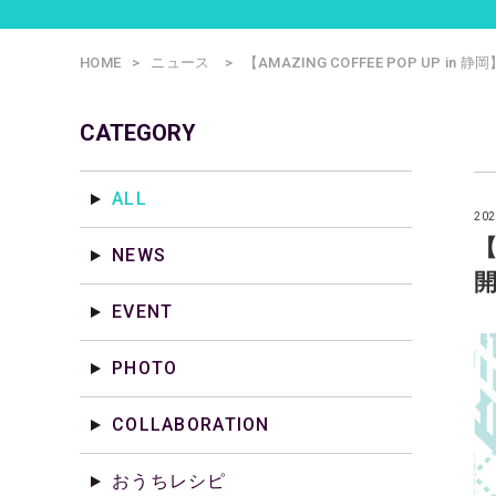
HOME
ニュース
【AMAZING COFFEE POP UP in 静
CATEGORY
ALL
202
【
NEWS
EVENT
PHOTO
COLLABORATION
おうちレシピ