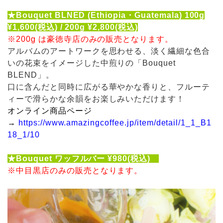
★Bouquet BLNED (Ethiopia・Guatemala) 100g
¥1,600(税込) / 200g ¥2,800(税込)
※200g は豪徳寺店のみの販売となります。
アルバムのアートワークを思わせる、淡く繊細な⾊合
いの花束をイメージした中煎りの「Bouquet
BLEND」。
⼝に含んだと同時に広がる華やかな⾹りと、フルーテ
ィーで滑らかな余韻をお楽しみいただけます！
オンライン商品ページ
→
https://www.amazingcoffee.jp/item/detail/1_1_B1
18_1/10
★Bouquet ワッフルバー ¥980(税込)
※中目黒店のみの販売となります。