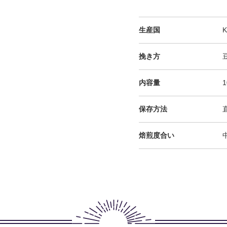
生産国
K
挽き方
内容量
1
保存方法
焙煎度合い