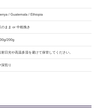
enya / Guatemala / Ethiopia
豆のまま or 中粗挽き
00g/200g
直射日光や高温多湿を避けて保管してください。
中深煎り