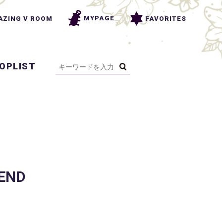
MYPAGE
FAVORITES
AZING V ROOM
OPLIST
END