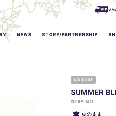
AM
RY
NEWS
STORY/PARTNERSHIP
SH
SOLDOUT
SUMMER BL
商品番号 :B138
豆のまま